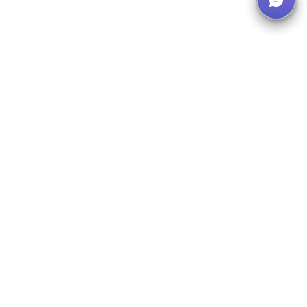
Newsletter abonnieren
Erhalten Sie Updates zu neuen E-Learnings und
Branchennews.
Abonnieren