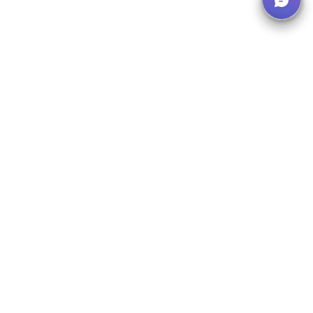
Newsletter abonnieren
Erhalten Sie Updates zu neuen E-Learnings und
Branchennews.
Abonnieren